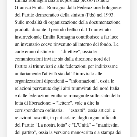
Unità archivistica: Federazione di Modena
Gramsci Emilia–Romagna dalla Federazione bolognese
Unità archivistica: Federazione di Ravenna
del Partito democratico della sinistra (Pds) nel 1993.
Unità archivistica: Federazione di Ferrara
Sulle modalità di organizzazione della documentazione
Unità archivistica: Corrispondenza e relazioni
prodotta durante il periodo bellico dal Triumvirato
varie
insurrezionale Emilia Romagna contribuisce a far luce
Unità archivistica: Comitato di liberazione
un inventario coevo rinvenuto all'interno del fondo. Le
nazionale Emilia Romagna
carte erano distinte in – "direttive", ossia le
Serie: Manifesti
comunicazioni inviate sia dalla direzione nord del
Unità archivistica: "Incompleti"
Partito ai triumvirati e alle federazioni per indirizzarne
Unità archivistica: Corrispondenza e relazioni
unitariamente l'attività sia dal Triumvirato alle
varie
organizzazioni dipendenti – "informazioni", ossia le
Unità archivistica: Elenco di consistenza della
relazioni pervenute dagli altri triumvirati del nord Italia
documentazione del Triumvirato insurrezionale
e dalle federazioni emiliano romagnole sullo stato della
Unità archivistica: "Bozze per manifestini e
lotta di liberazione; – "lettere", vale a dire la
periodici"
corrispondenza ordinaria; – "estratti", ossia articoli e
Serie: Periodici
relazioni trascritti, in particolare, dagli organi ufficiali
Unità archivistica: "Originali per la stampa"
del Partito "La nostra lotta" e "L'Unità” – "manifestini
Unità archivistica: Manifesti e volantini a
del partito", ossia la versione manoscritta e a stampa dei
stampa