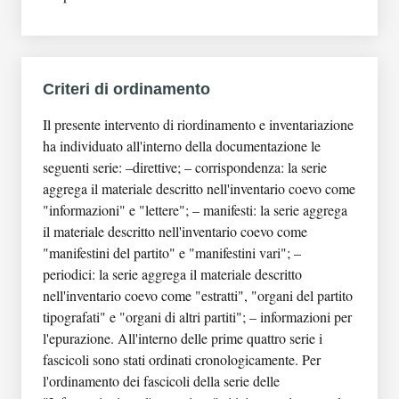
Romagna
Romagna (Cumer) in possesso del Partito, e in
Unità archivistica: La punta
particolare alla documentazione concernente l'attività di
Serie: Informazioni per l'epurazione
raccolta di informazioni per la ricostruzione della storia
Unità archivistica: I diritti del profugo
del movimento di liberazione e per l'epurazione
Criteri di ordinamento
Unità archivistica: La lotta
antifascista condotta dal Comando e dal suo ufficio
Unità archivistica: Tempi nuovi
Il presente intervento di riordinamento e inventariazione
stralcio. La documentazione postbellica conservata per
Unità archivistica: Corriere dell'Emilia
ha individuato all'interno della documentazione le
prassi oramai consolidata nel fondo del Triumvirato
Unità archivistica: Dispense di dottrina
seguenti serie: –direttive; – corrispondenza: la serie
insurrezionale è difatti costituita quasi esclusivamente di
comunista
aggrega il materiale descritto nell'inventario coevo come
denunce contro ex fascisti, di fogli informativi e schede
Unità archivistica: "Spie"
"informazioni" e "lettere"; – manifesti: la serie aggrega
biografiche predisposti dai locali organi del partito,
Unità archivistica: "Partigiani"
il materiale descritto nell'inventario coevo come
nonché di segnalazioni giunte principalmente da altre
Unità archivistica: "Informazioni su gruppi
"manifestini del partito" e "manifestini vari"; –
federazioni e scuole di partito a carico di comunisti
politici neofascisti armati"
periodici: la serie aggrega il materiale descritto
ritenuti infidi. I fascicoli predisposti dalla Federazione
Unità archivistica: "Denunce fascisti in
nell'inventario coevo come "estratti", "organi del partito
bolognese nel periodo postbellico presentano una
sospeso"
tipografati" e "organi di altri partiti"; – informazioni per
numerazione progressiva da 1 a n. apposta con matita
Unità archivistica: "Denunce fascisti già
l'epurazione. All'interno delle prime quattro serie i
nera; su quasi tutte le camice si riscontra inoltre la
consegnate alla delegazione"
fascicoli sono stati ordinati cronologicamente. Per
presenza del codice "00E", probabile testimonianza di
Unità archivistica: "Segnalazioni fascisti"
l'ordinamento dei fascicoli della serie delle
una prassi classificatoria. Nel 1993 le carte del
Unità archivistica: "Spie"