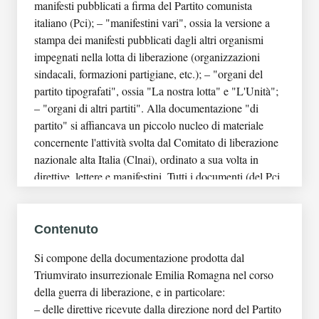
manifesti pubblicati a firma del Partito comunista
Unità archivistica: Bozze di volantini e articoli
italiano (Pci); – "manifestini vari", ossia la versione a
Unità archivistica: "Bozze per manifestini e
stampa dei manifesti pubblicati dagli altri organismi
periodici"
impegnati nella lotta di liberazione (organizzazioni
Unità archivistica: La mondariso
sindacali, formazioni partigiane, etc.); – "organi del
Unità archivistica: La nostra lotta
partito tipografati", ossia "La nostra lotta" e "L'Unità";
Unità archivistica: Il ribelle
– "organi di altri partiti". Alla documentazione "di
Unità archivistica: Il combattente
partito" si affiancava un piccolo nucleo di materiale
Unità archivistica: Fronte della gioventù
concernente l'attività svolta dal Comitato di liberazione
Unità archivistica: La mondariso
nazionale alta Italia (Clnai), ordinato a sua volta in
Unità archivistica: Avanti! Edizione nazionale
direttive, lettere e manifestini. Tutti i documenti (del Pci
Unità archivistica: Il ribelle
e del Clnai) erano inoltre numerati da 1 a n. all'interno
Unità archivistica: Noi donne
di ciascuno dei raggruppamenti sopra descritti (direttive,
Unità archivistica: Fronte interno
lettere, etc.) e conservati in "cartelle". L'inventario
Contenuto
Unità archivistica: L'Unità. Edizione romana
costituiva chiaramente uno strumento in fieri; l'inizio
Unità archivistica: La voce dei campi
Si compone della documentazione prodotta dal
della sua redazione si può difatti collocare intorno al
Unità archivistica: La Rinascita
Triumvirato insurrezionale Emilia Romagna nel corso
mese di luglio 1944 con periodici aggiornamenti fino al
Unità archivistica: La voce del soldato
della guerra di liberazione, e in particolare:
marzo 1945; si presenta così in parte dattiloscritto e in
Unità archivistica: Il lavoratore agricolo
– delle direttive ricevute dalla direzione nord del Partito
parte manoscritto, e descrive in totale il contenuto di 8
Unità archivistica: Bollettino d'informazioni