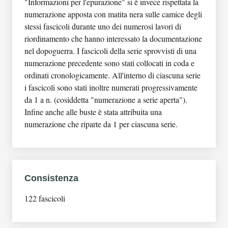
"Informazioni per l'epurazione" si è invece rispettata la
Triumvirato insurrezionale sono state depositate dalla
Unità archivistica: "Partito fascista
numerazione apposta con matita nera sulle camice degli
Federazione bolognese del Partito democratico della
repubblicano e Partito nazionale fascista"
stessi fascicoli durante uno dei numerosi lavori di
sinistra (Pds), erede del disciolto Pci, presso l'Istituto
Unità archivistica: "Elenchi vari fascisti"
riordinamento che hanno interessato la documentazione
Gramsci Emilia–Romagna, dove sono state conservate
Unità archivistica: "Provvedimenti della
nel dopoguerra. I fascicoli della serie sprovvisti di una
nello studio del fondatore e primo direttore Luigi
commissione giudicatrice San Giovanni in
numerazione precedente sono stati collocati in coda e
Arbizzani. Con provvedimento n. 16 del 1994 la
Monte"
ordinati cronologicamente. All'interno di ciascuna serie
documentazione fu dichiarata di notevole interesse
Unità archivistica: "Richiesta di fertilizzanti al
i fascicoli sono stati inoltre numerati progressivamente
storico dalla Soprintendenza archivistica per l'Emilia–
Ministero agricoltura e foreste"
da 1 a n. (cosiddetta "numerazione a serie aperta").
Romagna. Nel 2009 Sara Verrini ha condotto un primo
Unità archivistica: "Informazioni su dirigenti di
Infine anche alle buste è stata attribuita una
intervento di ricognizione e schedatura della
aziende industriali di Bologna"
numerazione che riparte da 1 per ciascuna serie.
documentazione.
Unità archivistica: "Comunisti sospetti
provocatori"
Unità archivistica: "Traffico armi partigiani""
Unità archivistica: "Varie originali anonime"
Consistenza
Unità archivistica: "Varie relazioni"
Unità archivistica: "Nominativi che non si sa a
122 fascicoli
che risma appartengono""
Unità archivistica: Testimonianza relativa a
Monterenzio