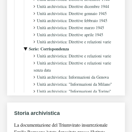
Unità archivistica: Direttive dicembre 1944
Unità archivistica: Direttive gennaio 1945
Unità archivistica: Direttive febbraio 1945
Unità archivistica: Direttive marzo 1945
Unità archivistica: Direttive aprile 1945
Unità archivistica: Direttive e relazioni varie
Serie: Corrispondenza
Unità archivistica: Direttive e relazioni varie
Unità archivistica: Direttive e relazioni varie
senza data
Unità archivistica: Informazioni da Genova
Unità archivistica: "Informazioni da Milano"
Unità archivistica: "Informazioni da Torino"
Unità archivistica: Informazioni da Genova
Unità archivistica: "Province dell'Emilia
Romagna"
Storia archivistica
Unità archivistica: Federazione di Reggio
La documentazione del Triumvirato insurrezionale
Emilia
Emilia Romagna èstata depositata presso l'Istituto