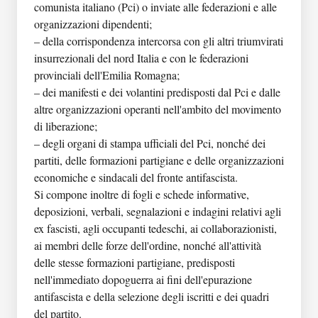
comunista italiano (Pci) o inviate alle federazioni e alle
cartelle di documentazione. Le carte del periodo
Unità archivistica: La Comune
organizzazioni dipendenti;
postbellico attualmente collocate nel fondo del
Unità archivistica: L'Unità. Edizione Emilia
– della corrispondenza intercorsa con gli altri triumvirati
Triumvirato insurrezionale sono invece del tutto
Romagna
insurrezionali del nord Italia e con le federazioni
riconducibili all'attività della Federazione bolognese del
Unità archivistica: Il combattente. Edizione
provinciali dell'Emilia Romagna;
Pci, e nello specifico all'opera di formazione e selezione
Emilia Romagna
– dei manifesti e dei volantini predisposti dal Pci e dalle
condotta dalla sua Commissione quadri a partire proprio
Unità archivistica: La rinascita
altre organizzazioni operanti nell'ambito del movimento
dal 1945. Tale circostanza, determinata dalla necessità
Unità archivistica: Audacia
di liberazione;
del Partito di giovarsi dei documenti della clandestinità
Unità archivistica: La voce dell'operaio
– degli organi di stampa ufficiali del Pci, nonché dei
per le esigenze della ricostruzione e del passaggio alla
Unità archivistica: Il combattente. Edizione
partiti, delle formazioni partigiane e delle organizzazioni
legalità spiega la presenza nel fondo di documenti con
dell'Italia settentrionale
economiche e sindacali del fronte antifascista.
data alquanto posteriore rispetto allo scioglimento del
Unità archivistica: La voce delle donne
Si compone inoltre di fogli e schede informative,
Triumvirato, relativi dunque al triennio 1946–1948 ma
Unità archivistica: Patrioti
deposizioni, verbali, segnalazioni e indagini relativi agli
con punte fino alla metà degli anni Cinquanta del XX
Unità archivistica: Avanti - L'Unità
ex fascisti, agli occupanti tedeschi, ai collaborazionisti,
secolo. Presso la Federazione bolognese del Pci le carte
Unità archivistica: La fiaccola
ai membri delle forze dell'ordine, nonché all'attività
del Triumvirato insurrezionale, compresa la
Unità archivistica: L'ardimento
delle stesse formazioni partigiane, predisposti
documentazione postbellica prodotta dalla
Unità archivistica: L'attacco
nell'immediato dopoguerra ai fini dell'epurazione
Commissione quadri, sono state inoltre da sempre
Unità archivistica: Rivoluzione socialista
antifascista e della selezione degli iscritti e dei quadri
accostate, per la pertinenza delle materie trattate, allo
Unità archivistica: Avanti! Edizione Emilia
del partito.
spezzone del fondo del Comando unico militare Emilia