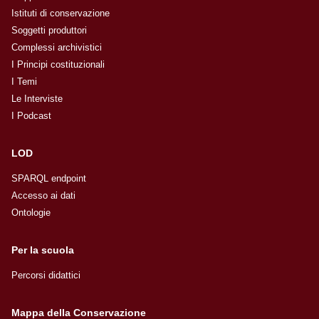
Unità archivistica: Fascismo a Crevalcore
Istituti di conservazione
Unità archivistica: "Relazioni"
Soggetti produttori
Unità archivistica: "Documenti sulla Camera
Complessi archivistici
del lavoro di Bologna"
I Principi costituzionali
I Temi
Le Interviste
I Podcast
LOD
SPARQL endpoint
Accesso ai dati
Ontologie
Per la scuola
Percorsi didattici
Mappa della Conservazione